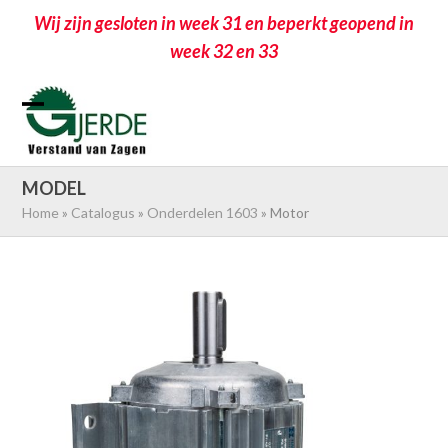
Wij zijn gesloten in week 31 en beperkt geopend in
week 32 en 33
Skip
to
Open
Close
content
mobile
mobile
menu
menu
MODEL
Home
»
Catalogus
»
Onderdelen 1603
»
Motor