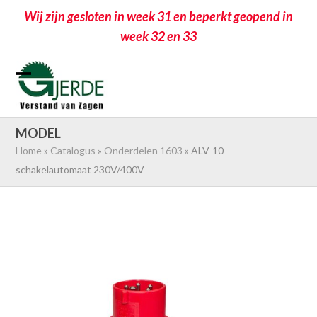
Wij zijn gesloten in week 31 en beperkt geopend in
week 32 en 33
Skip
to
Open
Close
content
mobile
mobile
menu
menu
MODEL
Home
»
Catalogus
»
Onderdelen 1603
»
ALV-10
schakelautomaat 230V/400V